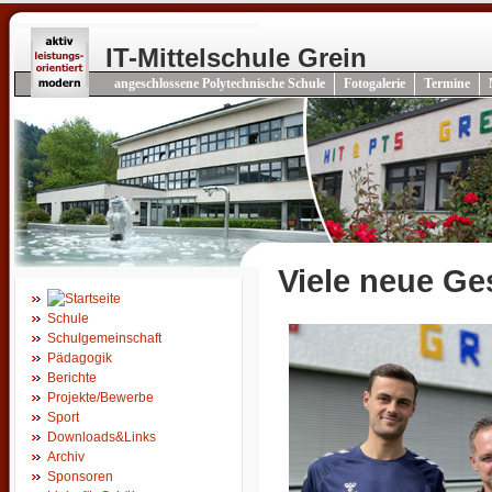
IT-Mittelschule Grein
angeschlossene Polytechnische Schule
Fotogalerie
Termine
Viele neue Ge
Schule
Schulgemeinschaft
Pädagogik
Berichte
Projekte/Bewerbe
Sport
Downloads&Links
Archiv
Sponsoren