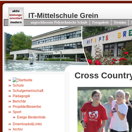
IT-Mittelschule Grein
angeschlossene Polytechnische Schule
Fotogalerie
Termine
Cross Country
Schule
Schulgemeinschaft
Pädagogik
Berichte
Projekte/Bewerbe
Sport
Ewige Bestenliste
Downloads&Links
Archiv