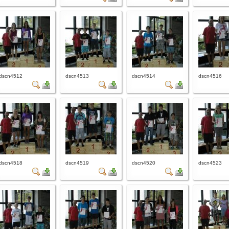
dscn4512
dscn4513
dscn4514
dscn4516
dscn4518
dscn4519
dscn4520
dscn4523