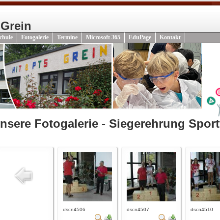
 Grein
chule
Fotogalerie
Termine
Microsoft 365
EduPage
Kontakt
nsere Fotogalerie - Siegerehrung Sport
dscn4506
dscn4507
dscn4510