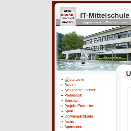
IT-Mittelschule
angeschlossene Polytechnische S
U
Schule
Schulgemeinschaft
Pädagogik
Berichte
Projekte/Bewerbe
Sport
Downloads&Links
Archiv
Sponsoren