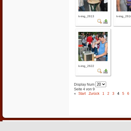
k-img_2613
k-img_261
k-img_2622
Display Num
Seite 4 von 9
«
Start
Zurück
1
2
3
4
5
6