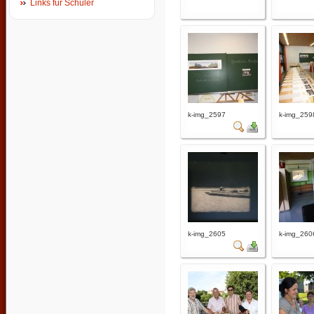
Links für Schüler
k-img_2597
k-img_259
k-img_2605
k-img_260