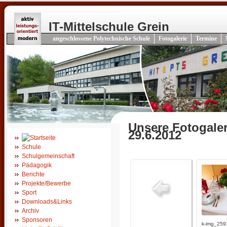
IT-Mittelschule Grein
angeschlossene Polytechnische Schule
Fotogalerie
Termine
Unsere Fotogaler
29.6.2012
Schule
Schulgemeinschaft
Pädagogik
Berichte
Projekte/Bewerbe
Sport
Downloads&Links
Archiv
Sponsoren
k-img_259