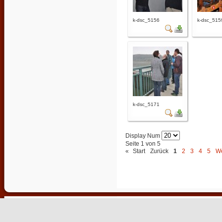
k-dsc_5156
k-dsc_515
k-dsc_5171
Display Num
Seite 1 von 5
«
Start
Zurück
1
2
3
4
5
We