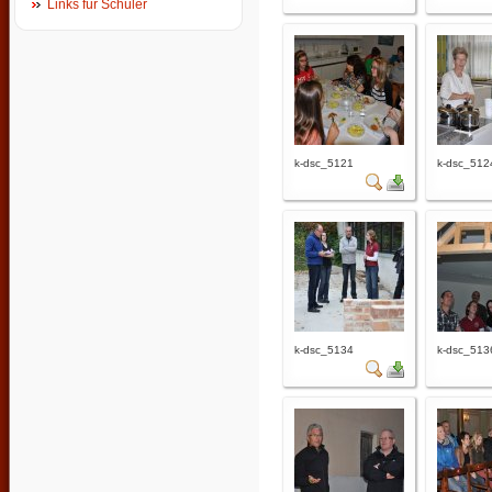
Links für Schüler
k-dsc_5121
k-dsc_512
k-dsc_5134
k-dsc_513