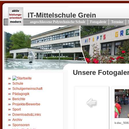
IT-Mittelschule Grein
angeschlossene Polytechnische Schule
Fotogalerie
Termine
Unsere Fotogale
Schule
Schulgemeinschaft
Pädagogik
Berichte
Projekte/Bewerbe
Sport
Downloads&Links
Archiv
k-dsc_508
Sponsoren