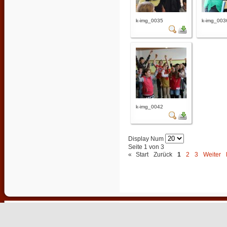
k-img_0035
k-img_003
k-img_0042
Display Num
Seite 1 von 3
«
Start
Zurück
1
2
3
Weiter