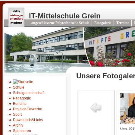
IT-Mittelschule Grein
angeschlossene Polytechnische Schule
Fotogalerie
Termine
Unsere Fotogaler
Schule
Schulgemeinschaft
Pädagogik
Berichte
Projekte/Bewerbe
Sport
Downloads&Links
Archiv
k-img_001
Sponsoren