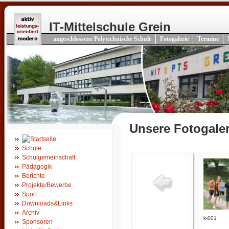
IT-Mittelschule Grein
angeschlossene Polytechnische Schule
Fotogalerie
Termine
Unsere Fotogaler
Schule
Schulgemeinschaft
Pädagogik
Berichte
Projekte/Bewerbe
Sport
Downloads&Links
Archiv
k-001
Sponsoren