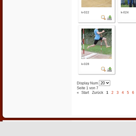
k-022
k-024
k-028
Display Num
Seite 1 von 7
«
Start
Zurück
1
2
3
4
5
6