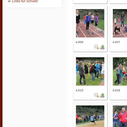
Links für Schüler
k-006
k-007
k-015
k-016