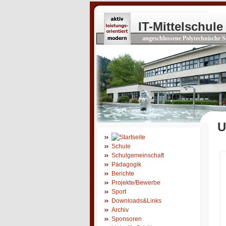
IT-Mittelschule
angeschlossene Polytechnische S
U
Schule
Schulgemeinschaft
Pädagogik
Berichte
Projekte/Bewerbe
Sport
Downloads&Links
Archiv
Sponsoren