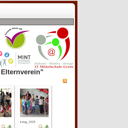
 Elternverein"
k-img_1525