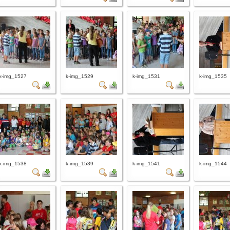
k-img_1527
k-img_1529
k-img_1531
k-img_1535
k-img_1538
k-img_1539
k-img_1541
k-img_1544