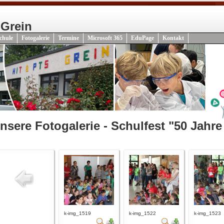
 Grein
chule
Fotogalerie
Termine
Microsoft 365
EduPage
Kontakt
nsere Fotogalerie - Schulfest "50 Jahre
k-img_1519
k-img_1522
k-img_1523