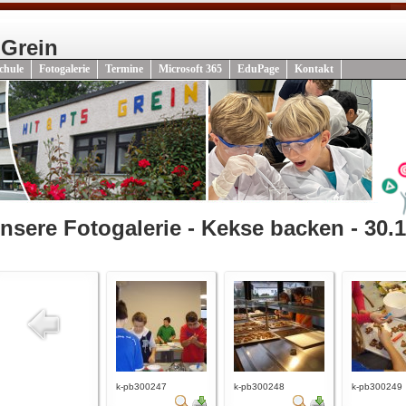
 Grein
chule
Fotogalerie
Termine
Microsoft 365
EduPage
Kontakt
nsere Fotogalerie - Kekse backen - 30.
k-pb300247
k-pb300248
k-pb300249