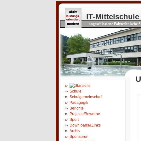
IT-Mittelschule
angeschlossene Polytechnische S
U
Schule
Schulgemeinschaft
Pädagogik
Berichte
Projekte/Bewerbe
Sport
Downloads&Links
Archiv
Sponsoren