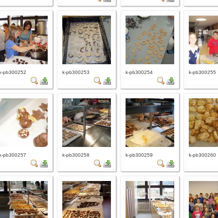
k-pb300252
k-pb300253
k-pb300254
k-pb300255
k-pb300257
k-pb300258
k-pb300259
k-pb300260