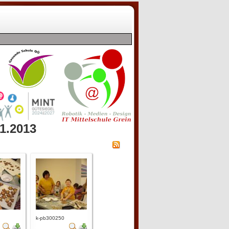
11.2013
k-pb300250