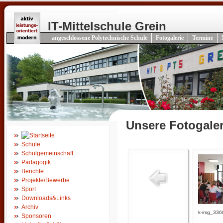
IT-Mittelschule Grein
angeschlossene Polytechnische Schule
Fotogalerie
Termine
Unsere Fotogaler
Schule
Schulgemeinschaft
Pädagogik
Berichte
Projekte/Bewerbe
Sport
Downloads&Links
Archiv
k-img_336
Sponsoren