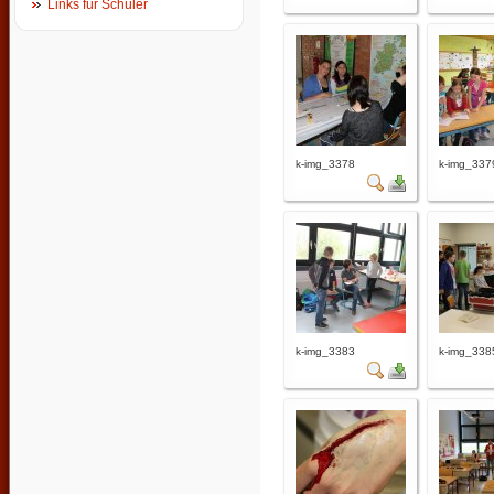
Links für Schüler
k-img_3378
k-img_337
k-img_3383
k-img_338