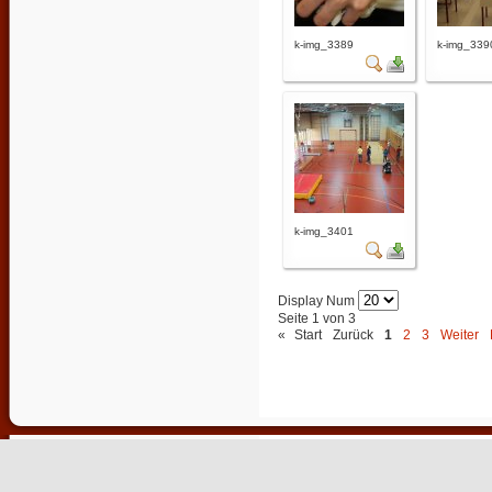
k-img_3389
k-img_339
k-img_3401
Display Num
Seite 1 von 3
«
Start
Zurück
1
2
3
Weiter