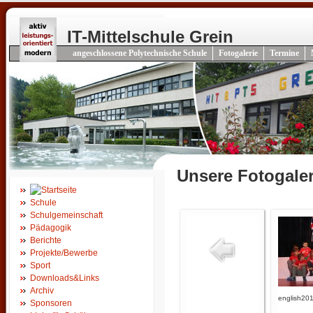
IT-Mittelschule Grein
angeschlossene Polytechnische Schule
Fotogalerie
Termine
Unsere Fotogaler
Schule
Schulgemeinschaft
Pädagogik
Berichte
Projekte/Bewerbe
Sport
Downloads&Links
Archiv
english20
Sponsoren