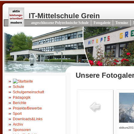
IT-Mittelschule Grein
angeschlossene Polytechnische Schule
Fotogalerie
Termine
Unsere Fotogaler
Schule
Schulgemeinschaft
Pädagogik
Berichte
Projekte/Bewerbe
Sport
Downloads&Links
Archiv
skikurs201
Sponsoren