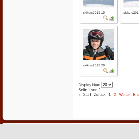
skikurs2015 15
skikurs201
skikurs2015 20
Display Num
Seite 1 von 2
«
Start
Zurück
1
2
Weiter
En