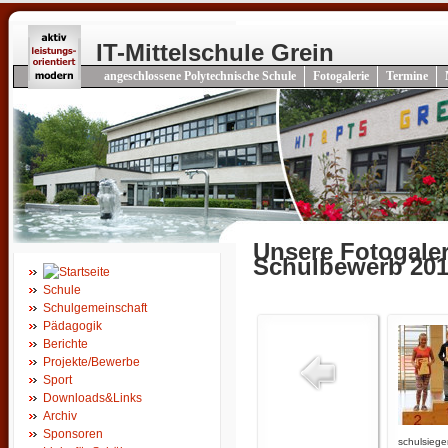
IT-Mittelschule Grein
angeschlossene Polytechnische Schule
Fotogalerie
Termine
Unsere Fotogaler
Schulbewerb 20
Schule
Schulgemeinschaft
Pädagogik
Berichte
Projekte/Bewerbe
Sport
Downloads&Links
Archiv
Sponsoren
schulsieger