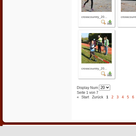
crosscountry_20...
crosscount
crosscountry_20...
Display Num
Seite 1 von 7
«
Start
Zurück
1
2
3
4
5
6