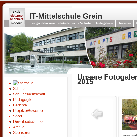
IT-Mittelschule Grein
angeschlossene Polytechnische Schule
Fotogalerie
Termine
Unsere Fotogaler
2015
Schule
Schulgemeinschaft
Pädagogik
Berichte
Projekte/Bewerbe
Sport
Downloads&Links
Archiv
Sponsoren
crosscount