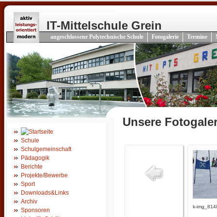
IT-Mittelschule Grein
angeschlossene Polytechnische Schule
Fotogalerie
Termine
Unsere Fotogaler
Schule
Schulgemeinschaft
Pädagogik
Berichte
Projekte/Bewerbe
Sport
Downloads&Links
Archiv
k-img_814
Sponsoren