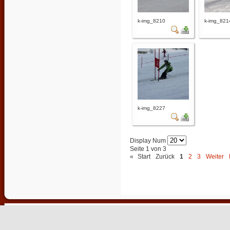
k-img_8210
k-img_821
k-img_8227
Display Num
Seite 1 von 3
«
Start
Zurück
1
2
3
Weiter