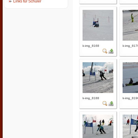
Links für Schüler
k-img_8168
k-img_817
k-img_8188
k-img_819