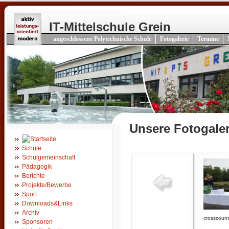
IT-Mittelschule Grein
angeschlossene Polytechnische Schule
Fotogalerie
Termine
Unsere Fotogaler
Schule
Schulgemeinschaft
Pädagogik
Berichte
Projekte/Bewerbe
Sport
Downloads&Links
Archiv
crosscount
Sponsoren