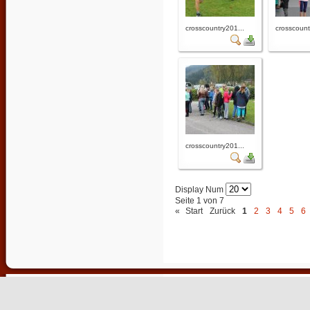
crosscountry201...
crosscount
crosscountry201...
Display Num
Seite 1 von 7
«
Start
Zurück
1
2
3
4
5
6