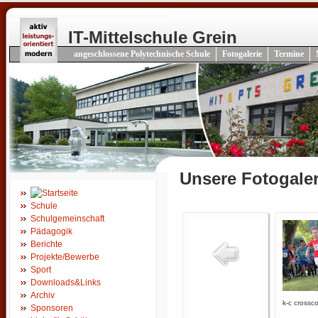
IT-Mittelschule Grein
angeschlossene Polytechnische Schule
Fotogalerie
Termine
Unsere Fotogaler
Schule
Schulgemeinschaft
Pädagogik
Berichte
Projekte/Bewerbe
Sport
Downloads&Links
Archiv
k-c crossco
Sponsoren