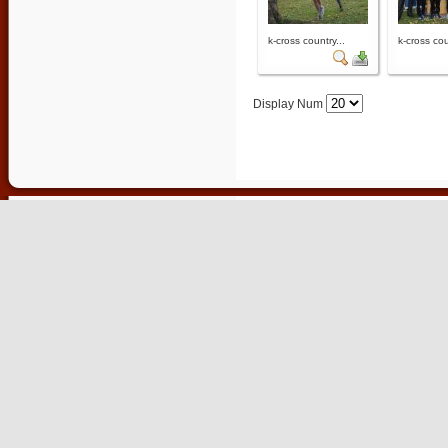
k-cross country...
k-cross cou
Display Num