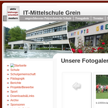
IT-Mittelschule Grein
angeschlossene Polytechnische Schule
Fotogalerie
Termine
Unsere Fotogaler
Schule
Schulgemeinschaft
Pädagogik
Berichte
Projekte/Bewerbe
Sport
Downloads&Links
Archiv
k-1000m-la
Sponsoren