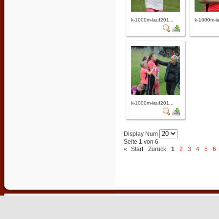
k-1000m-lauf201...
k-1000m-la
k-1000m-lauf201...
Display Num
Seite 1 von 6
«
Start
Zurück
1
2
3
4
5
6