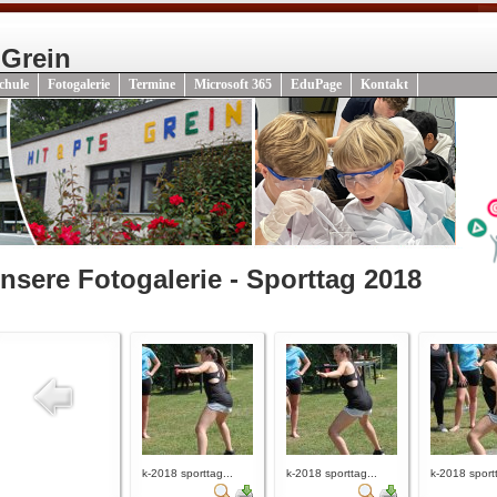
 Grein
chule
Fotogalerie
Termine
Microsoft 365
EduPage
Kontakt
nsere Fotogalerie - Sporttag 2018
k-2018 sporttag...
k-2018 sporttag...
k-2018 sportt