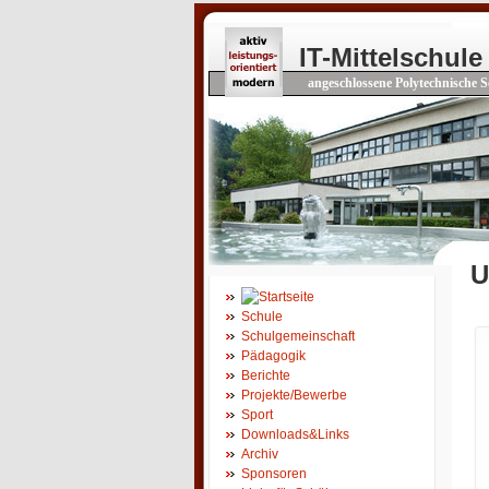
IT-Mittelschule
angeschlossene Polytechnische S
U
Schule
Schulgemeinschaft
Pädagogik
Berichte
Projekte/Bewerbe
Sport
Downloads&Links
Archiv
Sponsoren