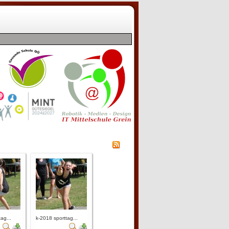
ag...
k-2018 sporttag...