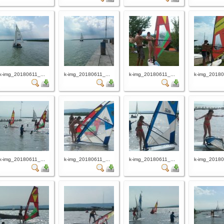
k-img_20180611_...
k-img_20180611_...
k-img_20180611_...
k-img_20180
k-img_20180611_...
k-img_20180611_...
k-img_20180611_...
k-img_20180