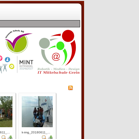
611_...
k-img_20180611_...