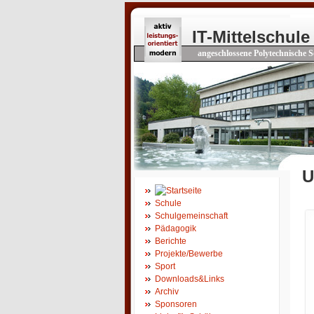
IT-Mittelschule
angeschlossene Polytechnische S
U
Schule
Schulgemeinschaft
Pädagogik
Berichte
Projekte/Bewerbe
Sport
Downloads&Links
Archiv
Sponsoren