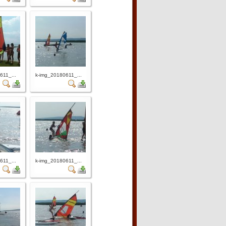
611_...
k-img_20180611_...
611_...
k-img_20180611_...