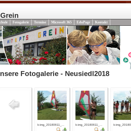
 Grein
chule
Fotogalerie
Termine
Microsoft 365
EduPage
Kontakt
nsere Fotogalerie - Neusiedl2018
k-img_20180611_...
k-img_20180611_...
k-img_20180