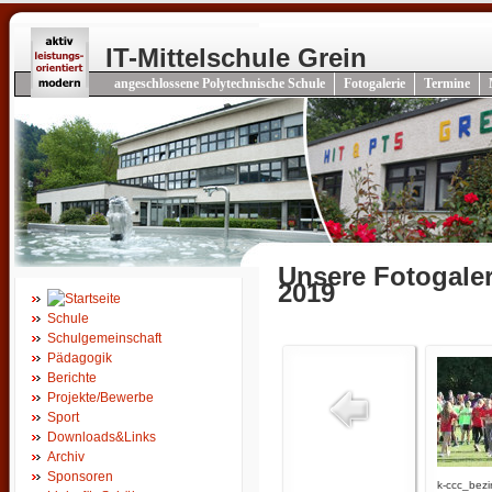
IT-Mittelschule Grein
angeschlossene Polytechnische Schule
Fotogalerie
Termine
Unsere Fotogaler
2019
Schule
Schulgemeinschaft
Pädagogik
Berichte
Projekte/Bewerbe
Sport
Downloads&Links
Archiv
Sponsoren
k-ccc_bezi