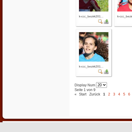
k-ccc_bezirk201...
k-ccc_bezi
k-ccc_bezirk201...
Display Num
Seite 1 von 9
«
Start
Zurück
1
2
3
4
5
6