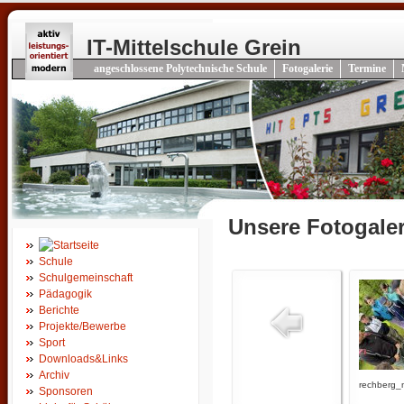
IT-Mittelschule Grein
angeschlossene Polytechnische Schule
Fotogalerie
Termine
Unsere Fotogaler
Schule
Schulgemeinschaft
Pädagogik
Berichte
Projekte/Bewerbe
Sport
Downloads&Links
Archiv
rechberg_m
Sponsoren