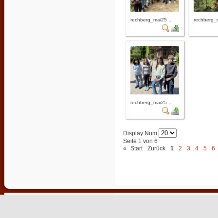
rechberg_mai25 ...
rechberg_m
rechberg_mai25 ...
Display Num
Seite 1 von 6
«
Start
Zurück
1
2
3
4
5
6