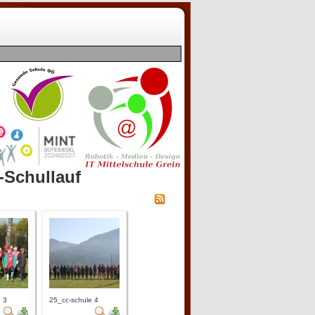
-Schullauf
 3
25_cc-schule 4