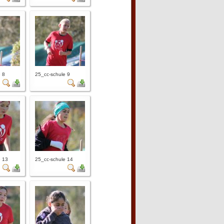
 8
25_cc-schule 9
e 13
25_cc-schule 14