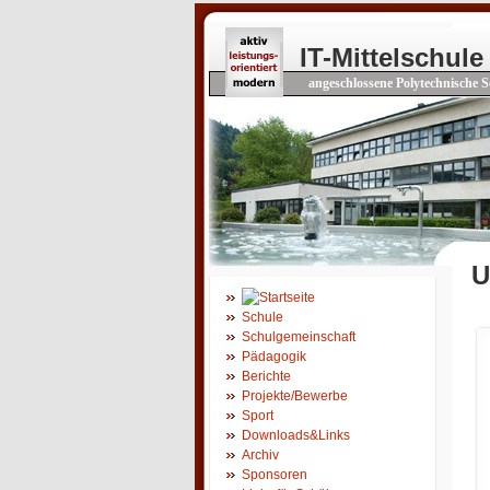
IT-Mittelschule
angeschlossene Polytechnische S
U
Schule
Schulgemeinschaft
Pädagogik
Berichte
Projekte/Bewerbe
Sport
Downloads&Links
Archiv
Sponsoren