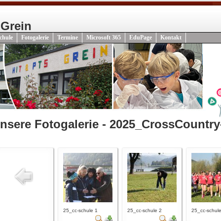
 Grein
chule
Fotogalerie
Termine
Microsoft 365
EduPage
Kontakt
nsere Fotogalerie - 2025_CrossCountry
25_cc-schule 1
25_cc-schule 2
25_cc-schule