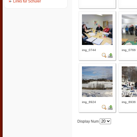
Links für Schüler
img_0744
img_0766
img_8924
img_8936
Display Num