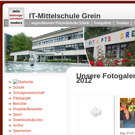
IT-Mittelschule Grein
angeschlossene Polytechnische Schule
Fotogalerie
Termine
Unsere Fotogale
2012
Schule
Schulgemeinschaft
Pädagogik
Berichte
Projekte/Bewerbe
Sport
Downloads&Links
Archiv
Sponsoren
img_0714