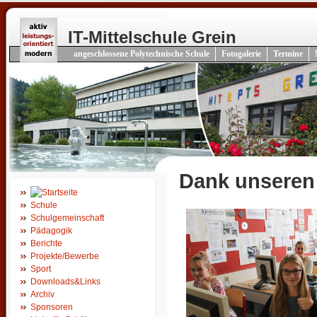
IT-Mittelschule Grein
angeschlossene Polytechnische Schule
Fotogalerie
Termine
Dank unseren
Schule
Schulgemeinschaft
Pädagogik
Berichte
Projekte/Bewerbe
Sport
Downloads&Links
Archiv
Sponsoren