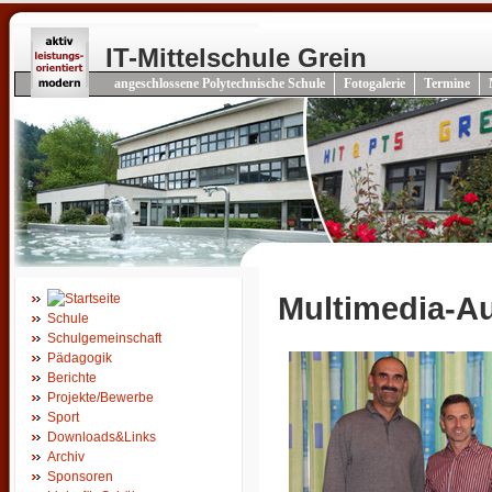
IT-Mittelschule Grein
angeschlossene Polytechnische Schule
Fotogalerie
Termine
Multimedia-A
Schule
Schulgemeinschaft
Pädagogik
Berichte
Projekte/Bewerbe
Sport
Downloads&Links
Archiv
Sponsoren