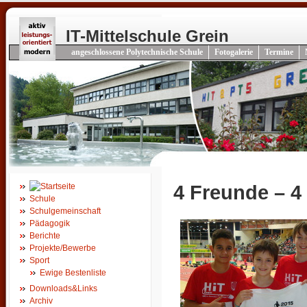
IT-Mittelschule Grein
angeschlossene Polytechnische Schule
Fotogalerie
Termine
4 Freunde – 4 
Schule
Schulgemeinschaft
Pädagogik
Berichte
Projekte/Bewerbe
Sport
Ewige Bestenliste
Downloads&Links
Archiv