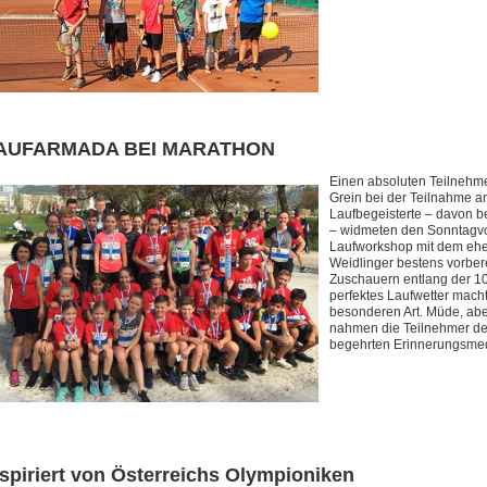
AUFARMADA BEI MARATHON
Einen absoluten Teilnehme
Grein bei der Teilnahme a
Laufbegeisterte – davon be
– widmeten den Sonntagv
Laufworkshop mit dem ehe
Weidlinger bestens vorbere
Zuschauern entlang der 1
perfektes Laufwetter mach
besonderen Art. Müde, aber
nahmen die Teilnehmer der
begehrten Erinnerungsmed
nspiriert von Österreichs Olympioniken