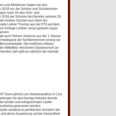
ten und Athletinnen legten bei den
 2018 vor, die Schüler und Schülerinnen
gen nach. An den Schi- und
 2018 der Schulen des Bezirks nahmen 26
er beiden Schulen aus Grein teil.
dete Leitner Thomas aus der PTS auf dem
sein Kollege Lindner Jonas gewann sogar
ahrern.
rgte auch Peham Johanna aus der 1. Klasse
terskategorie der Schifahrerinnen errang sie
 Bronzemedaille. Die restlichen Aktiven
en Mittelfeld. Herzlichen Glückwunsch an
menden Jahr gibt es natürlich die nächste
T Grein jährlich am Viertelmarathon in Linz
reitungen für das heurige Antreten konnte
der besten und erfolgreichsten Läufer
aufworkshop gewonnen werden.
äufer verstand es perfekt den Schülern die
und deren Auswirkung auf die Gesundheit