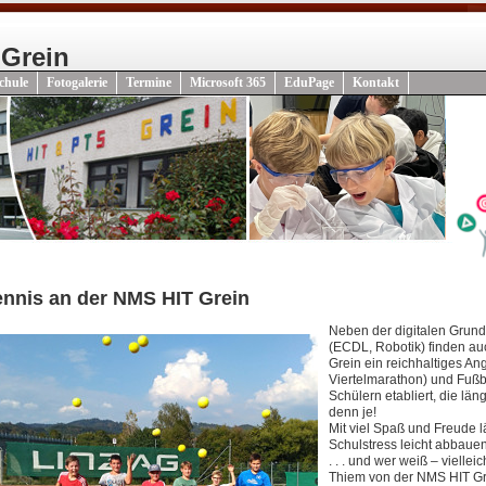
 Grein
chule
Fotogalerie
Termine
Microsoft 365
EduPage
Kontakt
ennis an der NMS HIT Grein
Neben der digitalen Grund
(ECDL, Robotik) finden au
Grein ein reichhaltiges An
Viertelmarathon) und Fußba
Schülern etabliert, die lä
denn je!
Mit viel Spaß und Freude l
Schulstress leicht abbauen
. . . und wer weiß – viell
Thiem von der NMS HIT Gr