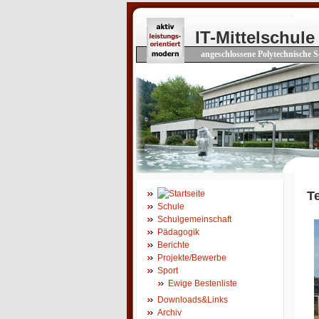
IT-Mittelschule
angeschlossene Polytechnische S
T
Schule
Schulgemeinschaft
Pädagogik
Berichte
Projekte/Bewerbe
Sport
Ewige Bestenliste
Downloads&Links
Archiv