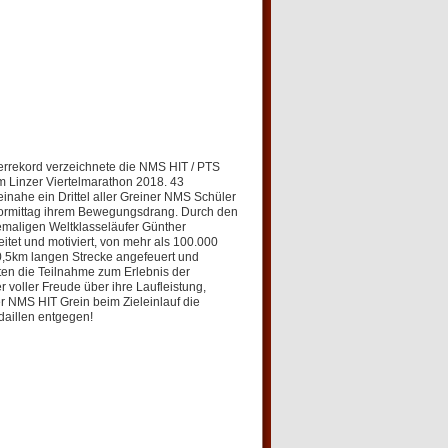
rrekord verzeichnete die NMS HIT / PTS
m Linzer Viertelmarathon 2018. 43
inahe ein Drittel aller Greiner NMS Schüler
ormittag ihrem Bewegungsdrang. Durch den
maligen Weltklasseläufer Günther
itet und motiviert, von mehr als 100.000
0,5km langen Strecke angefeuert und
ten die Teilnahme zum Erlebnis der
 voller Freude über ihre Laufleistung,
 NMS HIT Grein beim Zieleinlauf die
aillen entgegen!