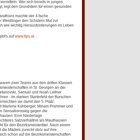
rmitteln. Wer sich bereits in jungen
, legt den Grundstein für einen gesunden
Marathons machte der 4-fache
 Weidlinger den Schülern Mut zur
ch wie wichtig Herausforderungen im Leben
ibt's auf
www.tips.at.
aren zwei Teams aus den dritten Klassen
smeisterschaften in St. Georgen an der
etanovski, Samuel und Noah Leitner
hren - im starken Starterfeld der Burschen
erreichten sie damit den 5. Platz.
 Marlene Kühberger, Miriam Prammer und
in Sensationssieg gegen die
hausen. Eine Niederlage
chteres Satzverhältnis als Mauthausen
ht für den Bezirksmeistertitel. Nach einem
d die Mädels zurecht stolz auf ihre
sich schon auf die Bezirksmeisterschaften