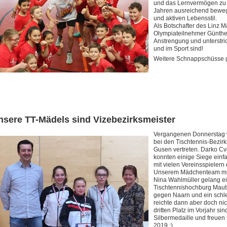
und das Lernvermögen zu ve
Jahren ausreichend bewegt
und aktiven Lebensstil.
Als Botschafter des Linz 
Olympiateilnehmer Günther
Anstrengung und unterstri
und im Sport sind!
Weitere Schnappschüsse g
nsere TT-Mädels sind Vizebezirksmeister
Vergangenen Donnerstag w
bei den Tischtennis-Bezirk
Gusen vertreten. Darko Cv
konnten einige Siege einfa
mit vielen Vereinsspielern 
Unserem Mädchenteam mit
Nina Wahlmüller gelang e
Tischtennishochburg Maut
gegen Naarn und ein schle
reichte dann aber doch nic
dritten Platz im Vorjahr sin
Silbermedaille und freuen 
2019 :)