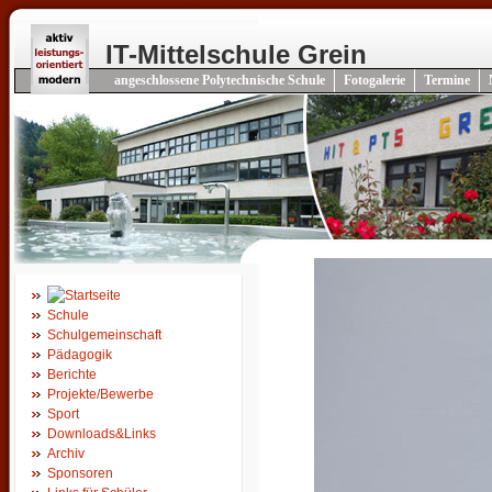
IT-Mittelschule Grein
angeschlossene Polytechnische Schule
Fotogalerie
Termine
Schule
Schulgemeinschaft
Pädagogik
Berichte
Projekte/Bewerbe
Sport
Downloads&Links
Archiv
Sponsoren