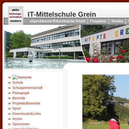
IT-Mittelschule Grein
angeschlossene Polytechnische Schule
Fotogalerie
Termine
Schule
Schulgemeinschaft
Pädagogik
Berichte
Projekte/Bewerbe
Sport
Downloads&Links
Archiv
Sponsoren