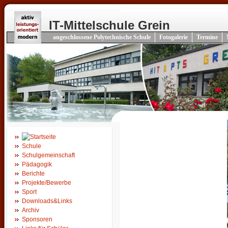
IT-Mittelschule Grein
angeschlossene Polytechnische Schule
Fotogalerie
Termine
Schule
Schulgemeinschaft
Pädagogik
Berichte
Projekte/Bewerbe
Sport
Downloads&Links
Archiv
Sponsoren