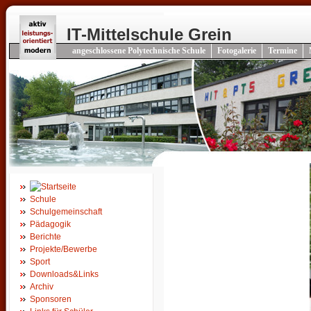
IT-Mittelschule Grein
angeschlossene Polytechnische Schule
Fotogalerie
Termine
Schule
Schulgemeinschaft
Pädagogik
Berichte
Projekte/Bewerbe
Sport
Downloads&Links
Archiv
Sponsoren