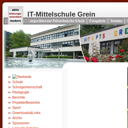
IT-Mittelschule Grein
angeschlossene Polytechnische Schule
Fotogalerie
Termine
Schule
Schulgemeinschaft
Pädagogik
Berichte
Projekte/Bewerbe
Sport
Downloads&Links
Archiv
Sponsoren