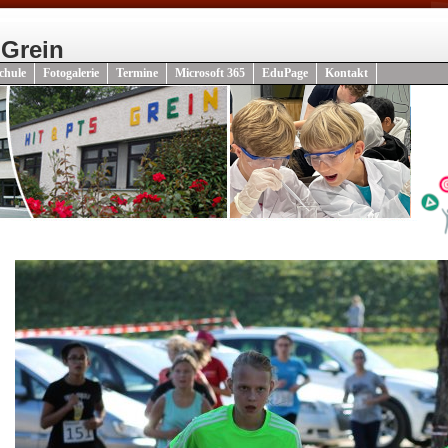
 Grein
chule
Fotogalerie
Termine
Microsoft 365
EduPage
Kontakt