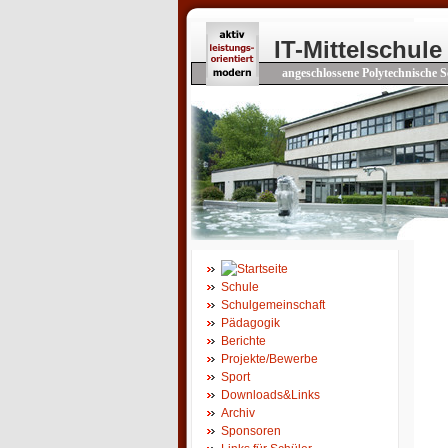
IT-Mittelschule
angeschlossene Polytechnische S
Schule
Schulgemeinschaft
Pädagogik
Berichte
Projekte/Bewerbe
Sport
Downloads&Links
Archiv
Sponsoren