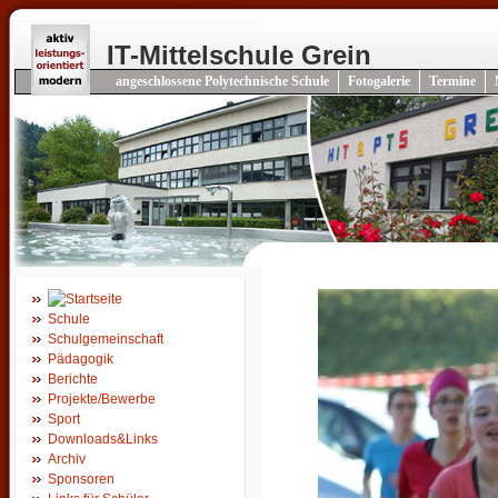
IT-Mittelschule Grein
angeschlossene Polytechnische Schule
Fotogalerie
Termine
Schule
Schulgemeinschaft
Pädagogik
Berichte
Projekte/Bewerbe
Sport
Downloads&Links
Archiv
Sponsoren