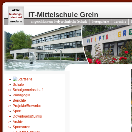
IT-Mittelschule Grein
angeschlossene Polytechnische Schule
Fotogalerie
Termine
Schule
Schulgemeinschaft
Pädagogik
Berichte
Projekte/Bewerbe
Sport
Downloads&Links
Archiv
Sponsoren