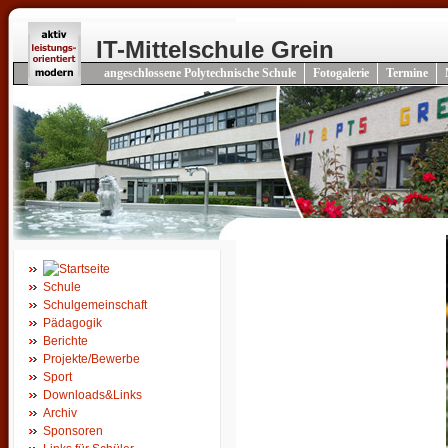
IT-Mittelschule Grein
angeschlossene Polytechnische Schule
Fotogalerie
Termine
Schule
Schulgemeinschaft
Pädagogik
Berichte
Projekte/Bewerbe
Sport
Downloads&Links
Archiv
Sponsoren