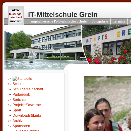
IT-Mittelschule Grein
angeschlossene Polytechnische Schule
Fotogalerie
Termine
Schule
Schulgemeinschaft
Pädagogik
Berichte
Projekte/Bewerbe
Sport
Downloads&Links
Archiv
Sponsoren