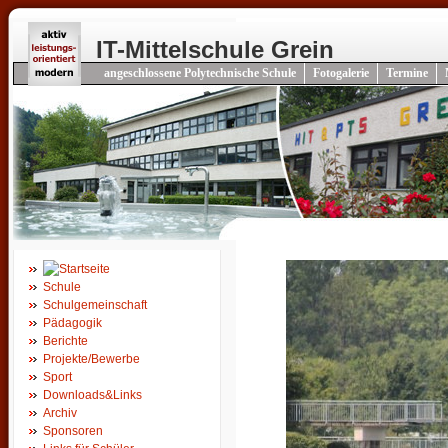
IT-Mittelschule Grein
angeschlossene Polytechnische Schule
Fotogalerie
Termine
Schule
Schulgemeinschaft
Pädagogik
Berichte
Projekte/Bewerbe
Sport
Downloads&Links
Archiv
Sponsoren