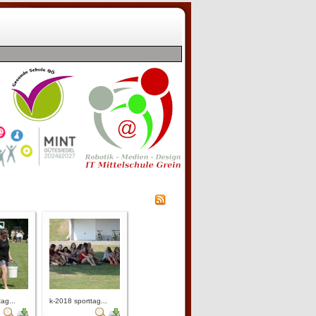
ag...
k-2018 sporttag...