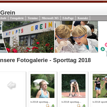
 Grein
chule
Fotogalerie
Termine
Microsoft 365
EduPage
Kontakt
nsere Fotogalerie - Sporttag 2018
k-2018 sporttag...
k-2018 sporttag...
k-2018 sportt