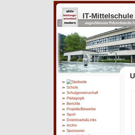
IT-Mittelschule
angeschlossene Polytechnische S
U
Schule
Schulgemeinschaft
Pädagogik
Berichte
Projekte/Bewerbe
Sport
Downloads&Links
Archiv
Sponsoren