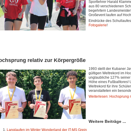
Sportlehrer Harald Klamme
aus 80 verschiedenen Sch
begehrtern Landesmeistert
Großevent laufen auf Hoch
Eindrücke des Schullaufes 
Fotogalerie
!
ochsprung relativ zur Körpergröße
1993 stellt der Kubaner Ja
gültigen Weltrekord im Ho
unglaubliche 127% seiner
Höhe eines Fußballtores! 
Weltrekord für ihre Schül
veranstalteten ein besond
Weiterlesen: Hochsprung r
Weitere Beiträge ...
Langlaufen im Winter Wonderland der IT-MS Grein