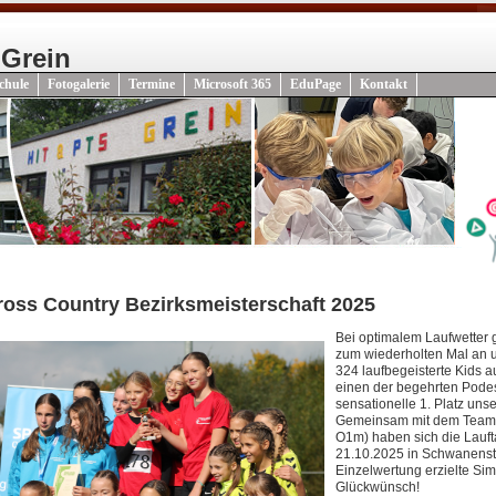
 Grein
chule
Fotogalerie
Termine
Microsoft 365
EduPage
Kontakt
ross Country Bezirksmeisterschaft 2025
Bei optimalem Laufwetter 
zum wiederholten Mal an u
324 laufbegeisterte Kids 
einen der begehrten Podes
sensationelle 1. Platz un
Gemeinsam mit dem Team u
O1m) haben sich die Lauft
21.10.2025 in Schwanenstad
Einzelwertung erzielte Si
Glückwünsch!