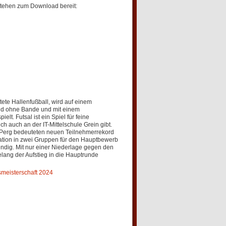
stehen zum Download bereit:
itete Hallenfußball, wird auf einem
eld ohne Bande und mit einem
elt. Futsal ist ein Spiel für feine
ich auch an der IT-Mittelschule Grein gibt.
Perg bedeuteten neuen Teilnehmerrekord
ation in zwei Gruppen für den Hauptbewerb
ndig. Mit nur einer Niederlage gegen den
lang der Aufstieg in die Hauptrunde
smeisterschaft 2024