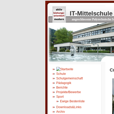
IT-Mittelschule
angeschlossene Polytechnische S
C
Schule
Schulgemeinschaft
Pädagogik
Berichte
Projekte/Bewerbe
Sport
Ewige Bestenliste
Downloads&Links
Archiv