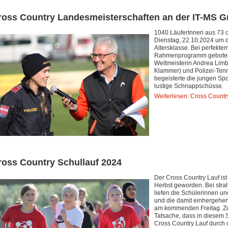
ross Country Landesmeisterschaften an der IT-MS G
1040 LäuferInnen aus 73 o
Dienstag, 22.10.2024 um d
Altersklasse. Bei perfekt
Rahmenprogramm geboten. 
Weltmeisterin Andrea Limb
Klammer) und Polizei-Tenn
begeisterte die jungen Spo
lustige Schnappschüsse.
Weiterlesen: Cross Countr
ross Country Schullauf 2024
Der Cross Country Lauf ist 
Herbst geworden. Bei str
liefen die Schülerinnen u
und die damit einhergehend
am kommenden Freitag. Zus
Tatsache, dass in diesem 
Cross Country Lauf durch 