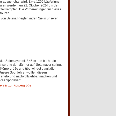
r ausgerichtet wird. Etwa 1200 LäuferInnen
ulen werden am 22. Oktober 2024 um den
itel kämpfen. Die Vorbereitungen für dieses
touren.
von Bettina Riegler finden Sie in unserer
vier Sotomayor mit 2,45 m den bis heute
chsprung der Männer auf. Sotomayor springt
 Körpergröße und überwindet damit die
Unsere Sportlehrer wollten diesen
er erleb- und nachvollziehbar machen und
eres Sportevent.
elativ zur Körpergröße