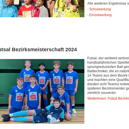
Alle weiteren Ergebnisse 
-
Schulwertung
-
Einzelwertung
utsal Bezirksmeisterschaft 2024
Futsal, der weltweit verbre
handballähnlichen Spielf
sprungreduzierten Ball gespi
Balltechniker, die es natürl
14 Teams aus dem Bezirk 
und machten eine Qualifik
(besten acht Teams) notwe
späteren Bezirksmeister ge
ziemlich souverän.
Weiterlesen: Futsal Bezirk