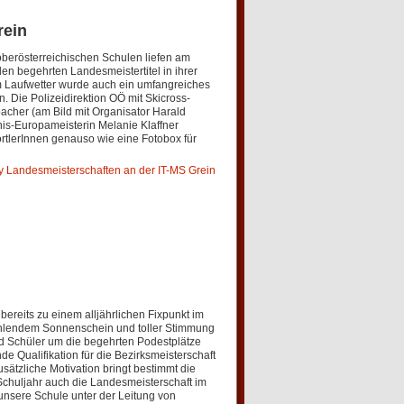
rein
berösterreichischen Schulen liefen am
en begehrten Landesmeistertitel in ihrer
em Laufwetter wurde auch ein umfangreiches
Die Polizeidirektion OÖ mit Skicross-
acher (am Bild mit Organisator Harald
is-Europameisterin Melanie Klaffner
rtlerInnen genauso wie eine Fotobox für
y Landesmeisterschaften an der IT-MS Grein
bereits zu einem alljährlichen Fixpunkt im
ahlendem Sonnenschein und toller Stimmung
nd Schüler um die begehrten Podestplätze
e Qualifikation für die Bezirksmeisterschaft
ätzliche Motivation bringt bestimmt die
Schuljahr auch die Landesmeisterschaft im
unsere Schule unter der Leitung von