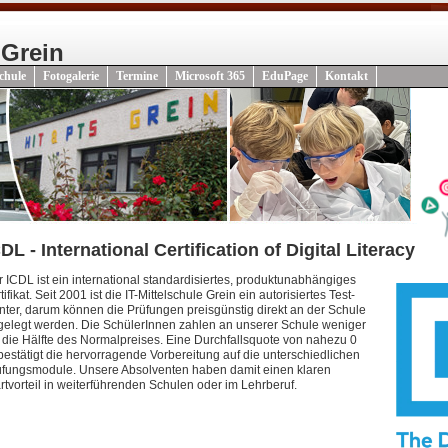
 Grein
chule
Fotogalerie
Termine
Microsoft 365
EduPage
Kontakt
DL - International Certification of Digital Literacy
 ICDL ist ein international standardisiertes, produktunabhängiges
tifikat. Seit 2001 ist die IT-Mittelschule Grein ein autorisiertes Test-
ter, darum können die Prüfungen preisgünstig direkt an der Schule
elegt werden. Die SchülerInnen zahlen an unserer Schule weniger
 die Hälfte des Normalpreises. Eine Durchfallsquote von nahezu 0
estätigt die hervorragende Vorbereitung auf die unterschiedlichen
üfungsmodule. Unsere Absolventen haben damit einen klaren
rtvorteil in weiterführenden Schulen oder im Lehrberuf.