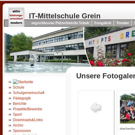
IT-Mittelschule Grein
angeschlossene Polytechnische Schule
Fotogalerie
Termine
Unsere Fotogale
Schule
Schulgemeinschaft
Pädagogik
Berichte
Projekte/Bewerbe
Sport
Downloads&Links
Archiv
drachenbo
Sponsoren