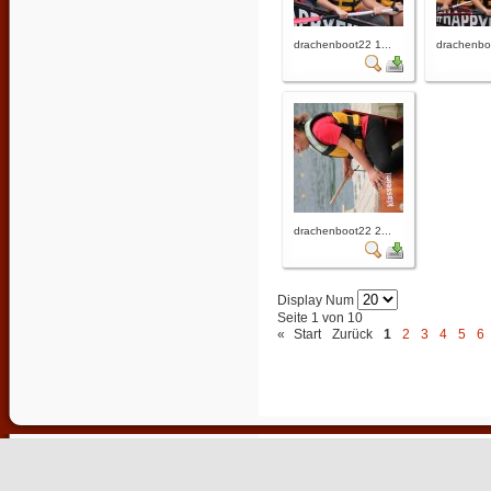
drachenboot22 1...
drachenboo
drachenboot22 2...
Display Num
Seite 1 von 10
«
Start
Zurück
1
2
3
4
5
6