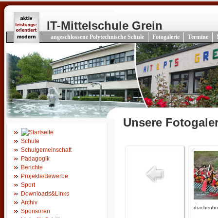
IT-Mittelschule Grein
angeschlossene Polytechnische Schule
Fotogalerie
Termine
Unsere Fotogale
Schule
Schulgemeinschaft
Pädagogik
Berichte
Projekte/Bewerbe
Sport
Downloads&Links
Archiv
drachenboo
Sponsoren