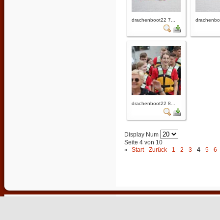
drachenboot22 7...
drachenboo
drachenboot22 8...
Display Num
Seite 4 von 10
«
Start
Zurück
1
2
3
4
5
6