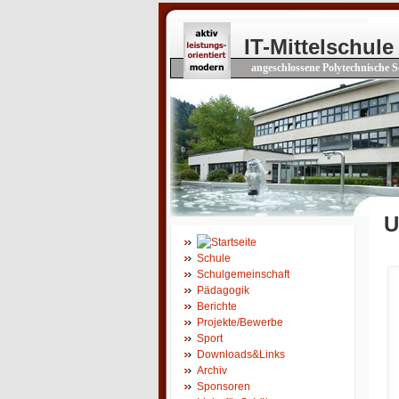
IT-Mittelschule
angeschlossene Polytechnische S
U
Schule
Schulgemeinschaft
Pädagogik
Berichte
Projekte/Bewerbe
Sport
Downloads&Links
Archiv
Sponsoren