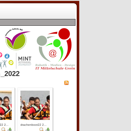
n_2022
2 2...
drachenboot22 2...