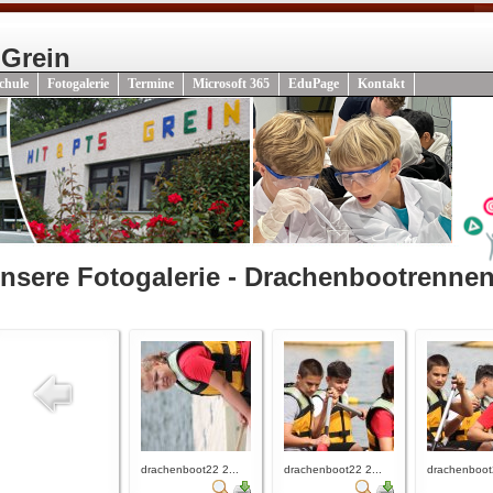
 Grein
chule
Fotogalerie
Termine
Microsoft 365
EduPage
Kontakt
nsere Fotogalerie - Drachenbootrenne
drachenboot22 2...
drachenboot22 2...
drachenboot2