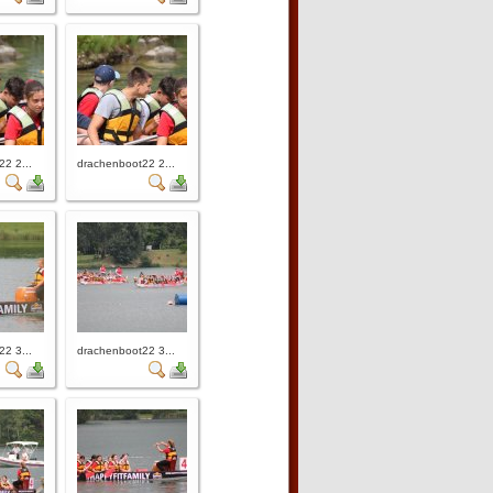
2 2...
drachenboot22 2...
2 3...
drachenboot22 3...