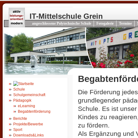
IT-Mittelschule Grein
angeschlossene Polytechnische Schule
Fotogalerie
Termine
Begabtenförd
Schule
Die Förderung jedes 
Schulgemeinschaft
grundlegender pädag
Pädagogik
eLearning
Schule. Es ist unse
Begabtenförderung
Kindes zu reagiere
Berichte
zu fördern.
Projekte/Bewerbe
Sport
Als Ergänzung und V
Downloads&Links