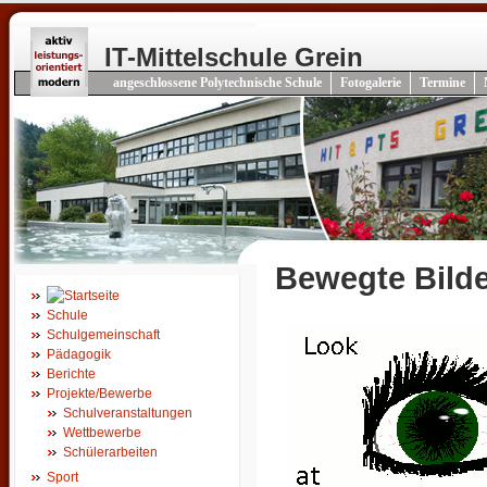
IT-Mittelschule Grein
angeschlossene Polytechnische Schule
Fotogalerie
Termine
Bewegte Bilde
Schule
Schulgemeinschaft
Pädagogik
Berichte
Projekte/Bewerbe
Schulveranstaltungen
Wettbewerbe
Schülerarbeiten
Sport