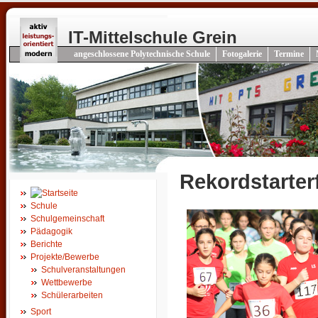
IT-Mittelschule Grein
angeschlossene Polytechnische Schule
Fotogalerie
Termine
Rekordstarter
Schule
Schulgemeinschaft
Pädagogik
Berichte
Projekte/Bewerbe
Schulveranstaltungen
Wettbewerbe
Schülerarbeiten
Sport