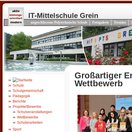
IT-Mittelschule Grein
angeschlossene Polytechnische Schule
Fotogalerie
Termine
Großartiger E
Wettbewerb
Schule
Schulgemeinschaft
Pädagogik
Berichte
Projekte/Bewerbe
Schulveranstaltungen
Wettbewerbe
Schülerarbeiten
Sport