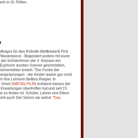
b in St. Pölten.
n
trages für den Robotik-Wettbewerb First
sterpiece - Begeistert andere mit eurer
 die SchülerInnen der 4. Klassen ein
r Euphorie wurden Szenen geschrieben,
ühnenbilder kreiert. "Der Funke der
übergesprungen - die Kinder waren gar nicht
h ihre Lehrerin Bettina Riegler. In
Grasl (
WIESELFILM
) entstand daraus der
e Erwartungen übertroffen hat und seit 15.
zu finden ist. Schüler, Lehrer und Eltern
immt auch Sie! Sehen sie selbst:
"Das