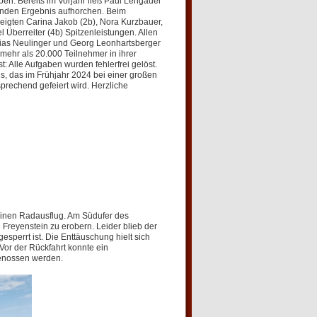
en. Bereits im Vorjahr ließ Paul Lengauer
enden Ergebnis aufhorchen. Beim
eigten Carina Jakob (2b), Nora Kurzbauer,
Überreiter (4b) Spitzenleistungen. Allen
hias Neulinger und Georg Leonhartsberger
mehr als 20.000 Teilnehmer in ihrer
t: Alle Aufgaben wurden fehlerfrei gelöst.
s, das im Frühjahr 2024 bei einer großen
prechend gefeiert wird. Herzliche
einen Radausflug. Am Südufer des
Freyenstein zu erobern. Leider blieb der
sperrt ist. Die Enttäuschung hielt sich
or der Rückfahrt konnte ein
enossen werden.