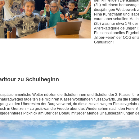
den kniffeligen Denkaufgab
(2b) mit einem herausrag
diesjährigen Wettbewerb z
Nina Kunstmann und Isabel 
voran aber schafften Matt
(2b) was nur etwa 1 % der 
Alterskategorie gelungen is
Ein sensationelles Ergebni
„Biber-Feier“ der OCG ents
Gratulation!
adtour zu Schulbeginn
 spätsommerliche Wetter nützten die Schülerinnen und Schüler der 3. Klasse für 
auradweges radelten sie mit ihren Klassenvorständen flussabwärts, um die Ruine 
ang zu den Überresten der Burg verwehrt, da diese zurzeit wegen Einsturzgefahr ge
och in Grenzen – zu groß war die Freude über das Wiedersehen nach den Ferien! V
sgedehnteres Picknick am Ufer der Donau mit jeder Menge Urlaubserzählungen g