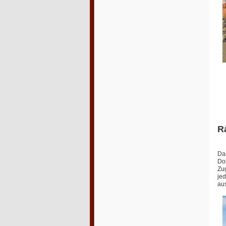
R
Das
Don
Zug
jed
au