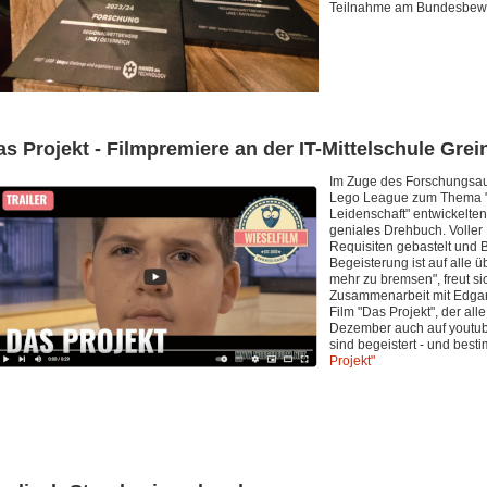
Teilnahme am Bundesbewer
s Projekt - Filmpremiere an der IT-Mittelschule Grei
Im Zuge des Forschungsauf
Lego League zum Thema "Ma
Leidenschaft" entwickelten
geniales Drehbuch. Volle
Requisiten gebastelt und B
Begeisterung ist auf alle 
mehr zu bremsen", freut sic
Zusammenarbeit mit Edgar 
Film "Das Projekt", der all
Dezember auch auf youtube 
sind begeistert - und best
Projekt"