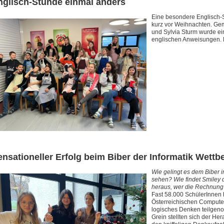
nglisch-Stunde einmal anders
Eine besondere Englisch-S
kurz vor Weihnachten. Gem
und Sylvia Sturm wurde ein 
englischen Anweisungen. 
ensationeller Erfolg beim Biber der Informatik Wett
Wie gelingt es dem Biber 
sehen? Wie findet Smiley d
heraus, wer die Rechnung b
Fast 58.000 SchülerInnen 
Österreichischen Computer
logisches Denken teilgeno
Grein stellten sich der He