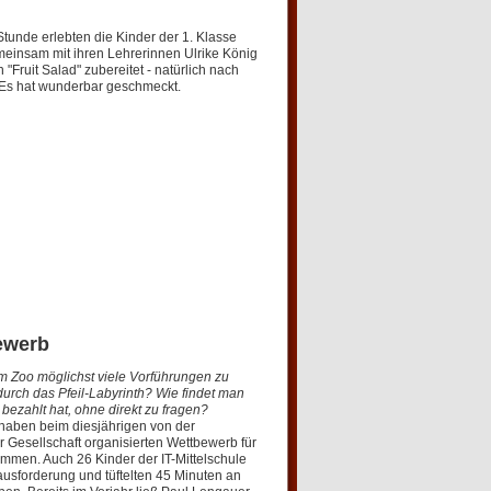
tunde erlebten die Kinder der 1. Klasse
einsam mit ihren Lehrerinnen Ulrike König
"Fruit Salad" zubereitet - natürlich nach
Es hat wunderbar geschmeckt.
bewerb
im Zoo möglichst viele Vorführungen zu
urch das Pfeil-Labyrinth? Wie findet man
ezahlt hat, ohne direkt zu fragen?
haben beim diesjährigen von der
 Gesellschaft organisierten Wettbewerb für
mmen. Auch 26 Kinder der IT-Mittelschule
rausforderung und tüftelten 45 Minuten an