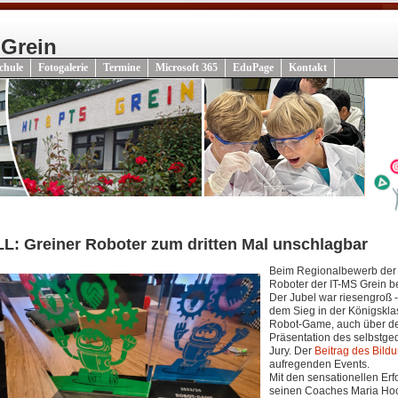
 Grein
chule
Fotogalerie
Termine
Microsoft 365
EduPage
Kontakt
LL: Greiner Roboter zum dritten Mal unschlagbar
Beim Regionalbewerb der 
Roboter der IT-MS Grein be
Der Jubel war riesengroß -
dem Sieg in der Königskla
Robot-Game, auch über de
Präsentation des selbstged
Jury. Der
Beitrag des Bild
aufregenden Events.
Mit den sensationellen Erfo
seinen Coaches Maria Hoch